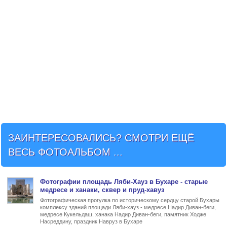
ЗАИНТЕРЕСОВАЛИСЬ? СМОТРИ ЕЩЁ
ВЕСЬ ФОТОАЛЬБОМ ...
Фото
графии
площадь Ляби-Хауз в Бухаре
- старые
медресе и ханаки, сквер и пруд-хавуз
Фотографическая прогулка по историческому сердцу старой Бухары
комплексу зданий площади Ляби-хауз - медресе Надир Диван-беги,
медресе Кукельдаш, ханака Надир Диван-беги, памятник Ходже
Насреддину, праздник Навруз в Бухаре