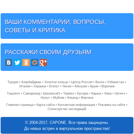
ВАШИ КОММЕНТАРИИ, ВОПРОСЫ,
СОВЕТЫ И КРИТИКА
РАССКАЖИ СВОИМ ДРУЗЬЯМ
Турция
•
Азербайджан
•
Золотое кольцо
•
Центр.Россия
•
Волга
•
Узбекистан
•
Италия
•
Украина
•
Египет
•
Чехия
•
Абхазия
•
Крым
•
Воронеж
Ташкент
•
Самарканд
•
Шахрисабз
•
Термез
•
Бухара
•
Карши
•
Хива
•
Ургенч
•
Нукус
•
Муйнак
•
Коканд
•
Фергана
Главная страница
•
Карта сайта
•
Контактная информация
•
Реклама на сайте
•
Спонсорство экспедиций
© 2004-2017, CAPONE. Все права защищены.
До новых встреч в виртуальном пространстве!