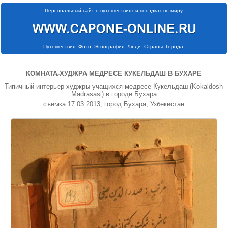
Персональный сайт о путешествиях и поездках по миру
Путешествия. Фото. Этнография. Люди. Страны. Города.
КОМНАТА-ХУДЖРА МЕДРЕСЕ КУКЕЛЬДАШ В БУХАРЕ
Типичный интерьер худжры учащихся медресе Кукельдаш (Kokaldosh
Madrasasi) в городе Бухара
съёмка 17.03.2013, город Бухара, Узбекистан