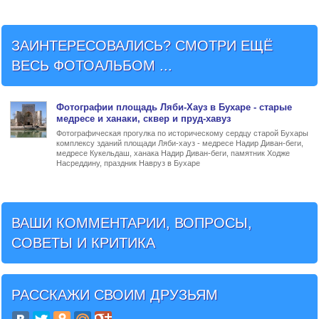
ЗАИНТЕРЕСОВАЛИСЬ? СМОТРИ ЕЩЁ
ВЕСЬ ФОТОАЛЬБОМ ...
Фото
графии
площадь Ляби-Хауз в Бухаре
- старые
медресе и ханаки, сквер и пруд-хавуз
Фотографическая прогулка по историческому сердцу старой Бухары
комплексу зданий площади Ляби-хауз - медресе Надир Диван-беги,
медресе Кукельдаш, ханака Надир Диван-беги, памятник Ходже
Насреддину, праздник Навруз в Бухаре
ВАШИ КОММЕНТАРИИ, ВОПРОСЫ,
СОВЕТЫ И КРИТИКА
РАССКАЖИ СВОИМ ДРУЗЬЯМ