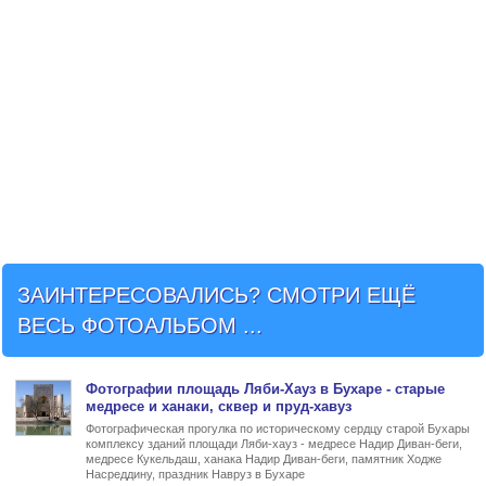
ЗАИНТЕРЕСОВАЛИСЬ? СМОТРИ ЕЩЁ
ВЕСЬ ФОТОАЛЬБОМ ...
Фото
графии
площадь Ляби-Хауз в Бухаре
- старые
медресе и ханаки, сквер и пруд-хавуз
Фотографическая прогулка по историческому сердцу старой Бухары
комплексу зданий площади Ляби-хауз - медресе Надир Диван-беги,
медресе Кукельдаш, ханака Надир Диван-беги, памятник Ходже
Насреддину, праздник Навруз в Бухаре