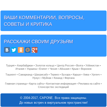
ВАШИ КОММЕНТАРИИ, ВОПРОСЫ,
СОВЕТЫ И КРИТИКА
РАССКАЖИ СВОИМ ДРУЗЬЯМ
Турция
•
Азербайджан
•
Золотое кольцо
•
Центр.Россия
•
Волга
•
Узбекистан
•
Италия
•
Украина
•
Египет
•
Чехия
•
Абхазия
•
Крым
•
Воронеж
Ташкент
•
Самарканд
•
Шахрисабз
•
Термез
•
Бухара
•
Карши
•
Хива
•
Ургенч
•
Нукус
•
Муйнак
•
Коканд
•
Фергана
Главная страница
•
Карта сайта
•
Контактная информация
•
Реклама на сайте
•
Спонсорство экспедиций
© 2004-2017, CAPONE. Все права защищены.
До новых встреч в виртуальном пространстве!