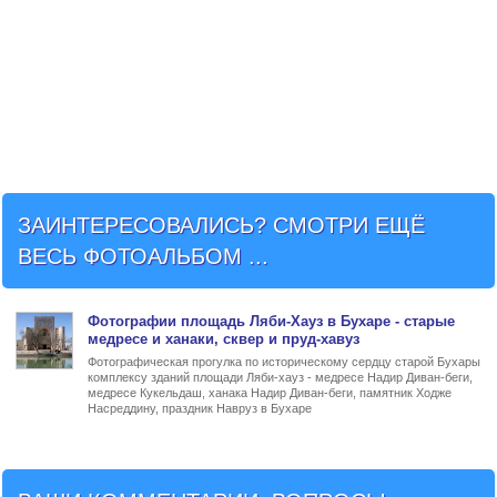
ЗАИНТЕРЕСОВАЛИСЬ? СМОТРИ ЕЩЁ
ВЕСЬ ФОТОАЛЬБОМ ...
Фото
графии
площадь Ляби-Хауз в Бухаре
- старые
медресе и ханаки, сквер и пруд-хавуз
Фотографическая прогулка по историческому сердцу старой Бухары
комплексу зданий площади Ляби-хауз - медресе Надир Диван-беги,
медресе Кукельдаш, ханака Надир Диван-беги, памятник Ходже
Насреддину, праздник Навруз в Бухаре