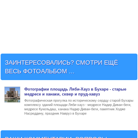
ЗАИНТЕРЕСОВАЛИСЬ? СМОТРИ ЕЩЁ
ВЕСЬ ФОТОАЛЬБОМ ...
Фото
графии
площадь Ляби-Хауз в Бухаре
- старые
медресе и ханаки, сквер и пруд-хавуз
Фотографическая прогулка по историческому сердцу старой Бухары
комплексу зданий площади Ляби-хауз - медресе Надир Диван-беги,
медресе Кукельдаш, ханака Надир Диван-беги, памятник Ходже
Насреддину, праздник Навруз в Бухаре