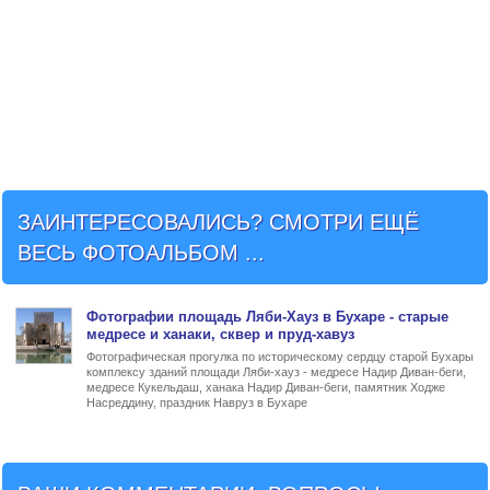
ЗАИНТЕРЕСОВАЛИСЬ? СМОТРИ ЕЩЁ
ВЕСЬ ФОТОАЛЬБОМ ...
Фото
графии
площадь Ляби-Хауз в Бухаре
- старые
медресе и ханаки, сквер и пруд-хавуз
Фотографическая прогулка по историческому сердцу старой Бухары
комплексу зданий площади Ляби-хауз - медресе Надир Диван-беги,
медресе Кукельдаш, ханака Надир Диван-беги, памятник Ходже
Насреддину, праздник Навруз в Бухаре