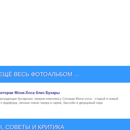
ЩЁ ВЕСЬ ФОТОАЛЬБОМ ...
итораи Мохи-Хоса близ Бухары
 резиденции бухарских эмиров комплексу Ситораи Мохи-хоса - старый и новый
го фарфора, личные покои эмира и гарем, бассейн и дворцовый парк
, СОВЕТЫ И КРИТИКА