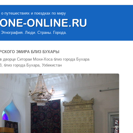
 о путешествиях и поездках по миру
 Этнография. Люди. Страны. Города.
РСКОГО ЭМИРА БЛИЗ БУХАРЫ
в дворце Ситораи Мохи-Хоса близ города Бухара
3, близ города Бухара, Узбекистан