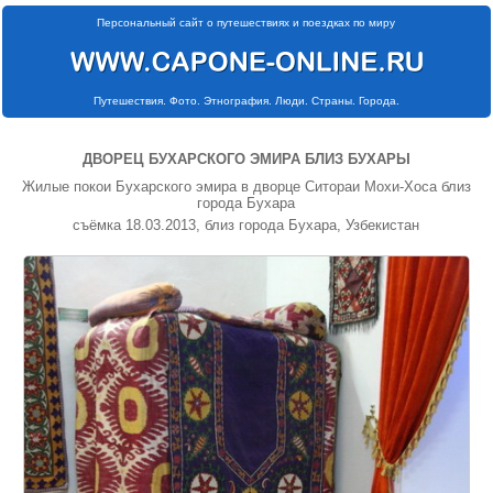
Персональный сайт о путешествиях и поездках по миру
Путешествия. Фото. Этнография. Люди. Страны. Города.
ДВОРЕЦ БУХАРСКОГО ЭМИРА БЛИЗ БУХАРЫ
Жилые покои Бухарского эмира в дворце Ситораи Мохи-Хоса близ
города Бухара
съёмка 18.03.2013, близ города Бухара, Узбекистан