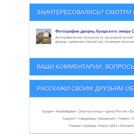
ЗАИНТЕРЕСОВАЛИСЬ? СМОТРИ Е
Фото
графии
дворец бухарского эмира С
Фотографическая экскурсия по загородной летней
дворцы, приёмная и Белый зал, коллекция японско
ВАШИ КОММЕНТАРИИ, ВОПРОСЫ
РАССКАЖИ СВОИМ ДРУЗЬЯМ
ОБ
Турция
•
Азербайджан
•
Золотое кольцо
•
Центр.Россия
•
Во
Ташкент
•
Самарканд
•
Шахрисабз
•
Термез
•
Главная страница
•
Карта сайта
•
Контакт