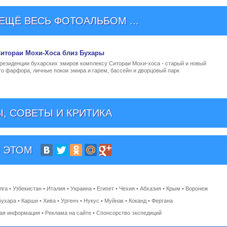
ЩЁ ВЕСЬ ФОТОАЛЬБОМ ...
итораи Мохи-Хоса близ Бухары
 резиденции бухарских эмиров комплексу Ситораи Мохи-хоса - старый и новый
го фарфора, личные покои эмира и гарем, бассейн и дворцовый парк
, СОВЕТЫ И КРИТИКА
 ЭТОМ
лга
•
Узбекистан
•
Италия
•
Украина
•
Египет
•
Чехия
•
Абхазия
•
Крым
•
Воронеж
Бухара
•
Карши
•
Хива
•
Ургенч
•
Нукус
•
Муйнак
•
Коканд
•
Фергана
ная информация
•
Реклама на сайте
•
Спонсорство экспедиций