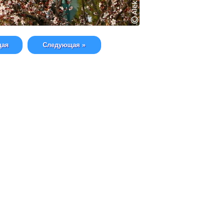
щая
Следующая »