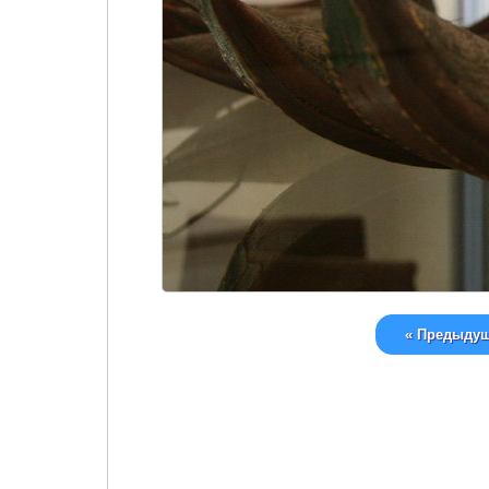
« Предыду