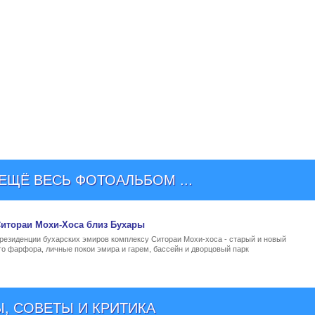
ЩЁ ВЕСЬ ФОТОАЛЬБОМ ...
итораи Мохи-Хоса близ Бухары
 резиденции бухарских эмиров комплексу Ситораи Мохи-хоса - старый и новый
го фарфора, личные покои эмира и гарем, бассейн и дворцовый парк
, СОВЕТЫ И КРИТИКА