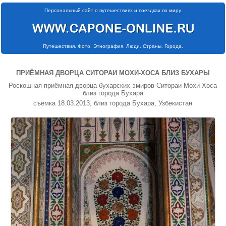
Персональный сайт о путешествиях и поездках по миру
Путешествия. Фото. Этнография. Люди. Страны. Города.
ПРИЁМНАЯ ДВОРЦА СИТОРАИ МОХИ-ХОСА БЛИЗ БУХАРЫ
Роскошная приёмная дворца бухарских эмиров Ситораи Мохи-Хоса
близ города Бухара
съёмка 18.03.2013, близ города Бухара, Узбекистан