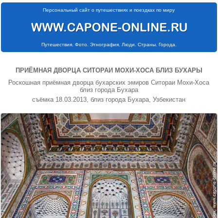
Персональный сайт о путешествиях и поездках по миру
Путешествия. Фото. Этнография. Люди. Страны. Города.
ПРИЁМНАЯ ДВОРЦА СИТОРАИ МОХИ-ХОСА БЛИЗ БУХАРЫ
Роскошная приёмная дворца бухарских эмиров Ситораи Мохи-Хоса
близ города Бухара
съёмка 18.03.2013, близ города Бухара, Узбекистан