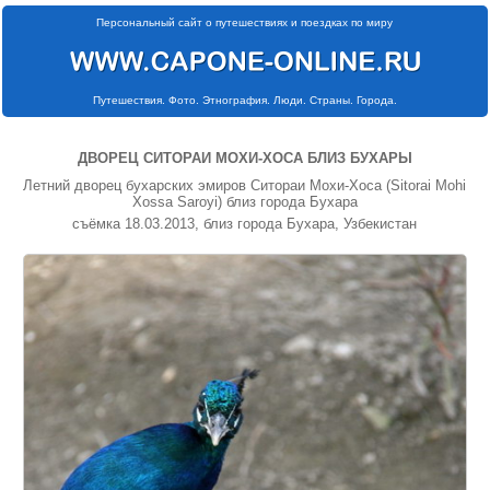
Персональный сайт о путешествиях и поездках по миру
Путешествия. Фото. Этнография. Люди. Страны. Города.
ДВОРЕЦ СИТОРАИ МОХИ-ХОСА БЛИЗ БУХАРЫ
Летний дворец бухарских эмиров Ситораи Мохи-Хоса (Sitоrаi Mоhi
Хоssа Saroyi) близ города Бухара
съёмка 18.03.2013, близ города Бухара, Узбекистан