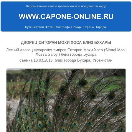
Персональный сайт о путешествиях и поездках по миру
Путешествия. Фото. Этнография. Люди. Страны. Города.
ДВОРЕЦ СИТОРАИ МОХИ-ХОСА БЛИЗ БУХАРЫ
Летний дворец бухарских эмиров Ситораи Мохи-Хоса (Sitоrаi Mоhi
Хоssа Saroyi) близ города Бухара
съёмка 18.03.2013, близ города Бухара, Узбекистан