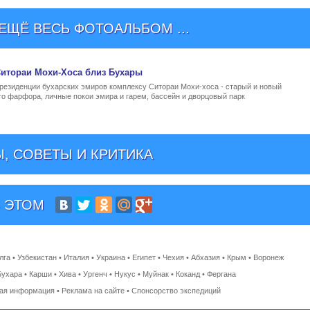
ЩЁ ВЕСЬ ФОТОАЛЬБОМ ...
итораи Мохи-Хоса близ Бухары
 резиденции бухарских эмиров комплексу Ситораи Мохи-хоса - старый и новый
го фарфора, личные покои эмира и гарем, бассейн и дворцовый парк
, СОВЕТЫ И КРИТИКА
 ЭТОМ
лга
•
Узбекистан
•
Италия
•
Украина
•
Египет
•
Чехия
•
Абхазия
•
Крым
•
Воронеж
Бухара
•
Карши
•
Хива
•
Ургенч
•
Нукус
•
Муйнак
•
Коканд
•
Фергана
ная информация
•
Реклама на сайте
•
Спонсорство экспедиций