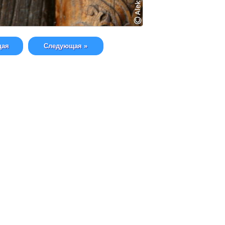
щая
Следующая »