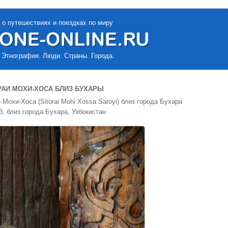
 о путешествиях и поездках по миру
 Этнография. Люди. Страны. Города.
АИ МОХИ-ХОСА БЛИЗ БУХАРЫ
Мохи-Хоса (Sitоrаi Mоhi Хоssа Saroyi) близ города Бухара
3, близ города Бухара, Узбекистан