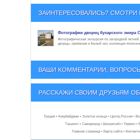
ЗАИНТЕРЕСОВАЛИСЬ? СМОТРИ Е
Фото
графии
дворец бухарского эмира С
Фотографическая экскурсия по загородной летней
дворцы, приёмная и Белый зал, коллекция японско
ВАШИ КОММЕНТАРИИ, ВОПРОСЫ
РАССКАЖИ СВОИМ ДРУЗЬЯМ
ОБ
Турция
•
Азербайджан
•
Золотое кольцо
•
Центр.Россия
•
Во
Ташкент
•
Самарканд
•
Шахрисабз
•
Термез
•
Главная страница
•
Карта сайта
•
Контакт