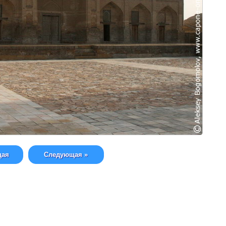
щая
Следующая »