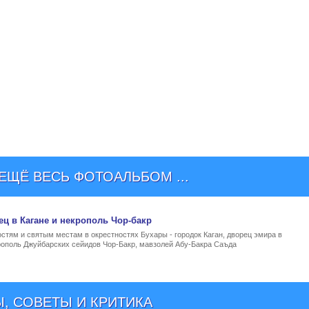
ЩЁ ВЕСЬ ФОТОАЛЬБОМ ...
ец в Кагане и некрополь Чор-бакр
тям и святым местам в окрестностях Бухары - городок Каган, дворец эмира в
рополь Джуйбарских сейидов Чор-Бакр, мавзолей Абу-Бакра Саъда
, СОВЕТЫ И КРИТИКА