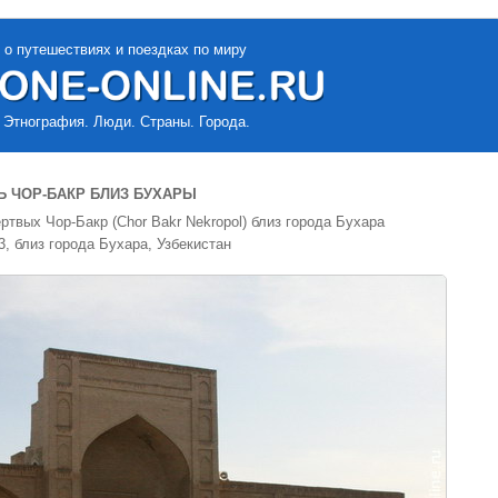
 о путешествиях и поездках по миру
 Этнография. Люди. Страны. Города.
 ЧОР-БАКР БЛИЗ БУХАРЫ
твых Чор-Бакр (Chor Bakr Nekropol) близ города Бухара
3, близ города Бухара, Узбекистан