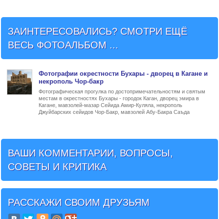
ЗАИНТЕРЕСОВАЛИСЬ? СМОТРИ ЕЩЁ
ВЕСЬ ФОТОАЛЬБОМ ...
Фото
графии
окрестности Бухары - дворец в Кагане и
некрополь Чор-бакр
Фотографическая прогулка по достопримечательностям и святым
местам в окрестностях Бухары - городок Каган, дворец эмира в
Кагане, мавзолей-мазар Сейида Амир-Куляла, некрополь
Джуйбарских сейидов Чор-Бакр, мавзолей Абу-Бакра Саъда
ВАШИ КОММЕНТАРИИ, ВОПРОСЫ,
СОВЕТЫ И КРИТИКА
РАССКАЖИ СВОИМ ДРУЗЬЯМ