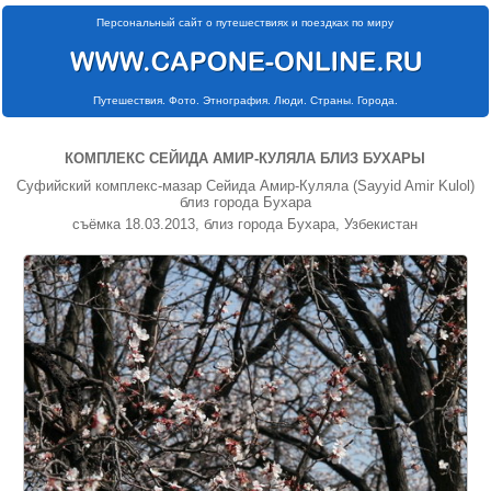
Персональный сайт о путешествиях и поездках по миру
Путешествия. Фото. Этнография. Люди. Страны. Города.
КОМПЛЕКС СЕЙИДА АМИР-КУЛЯЛА БЛИЗ БУХАРЫ
Суфийский комплекс-мазар Сейида Амир-Куляла (Sayyid Amir Kulol)
близ города Бухара
съёмка 18.03.2013, близ города Бухара, Узбекистан