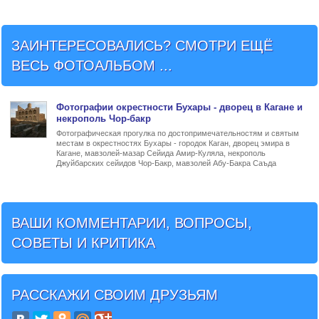
ЗАИНТЕРЕСОВАЛИСЬ? СМОТРИ ЕЩЁ
ВЕСЬ ФОТОАЛЬБОМ ...
Фото
графии
окрестности Бухары - дворец в Кагане и
некрополь Чор-бакр
Фотографическая прогулка по достопримечательностям и святым
местам в окрестностях Бухары - городок Каган, дворец эмира в
Кагане, мавзолей-мазар Сейида Амир-Куляла, некрополь
Джуйбарских сейидов Чор-Бакр, мавзолей Абу-Бакра Саъда
ВАШИ КОММЕНТАРИИ, ВОПРОСЫ,
СОВЕТЫ И КРИТИКА
РАССКАЖИ СВОИМ ДРУЗЬЯМ