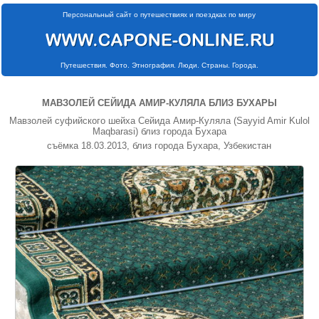
Персональный сайт о путешествиях и поездках по миру
Путешествия. Фото. Этнография. Люди. Страны. Города.
МАВЗОЛЕЙ СЕЙИДА АМИР-КУЛЯЛА БЛИЗ БУХАРЫ
Мавзолей суфийского шейха Сейида Амир-Куляла (Sayyid Amir Kulol
Maqbarasi) близ города Бухара
съёмка 18.03.2013, близ города Бухара, Узбекистан