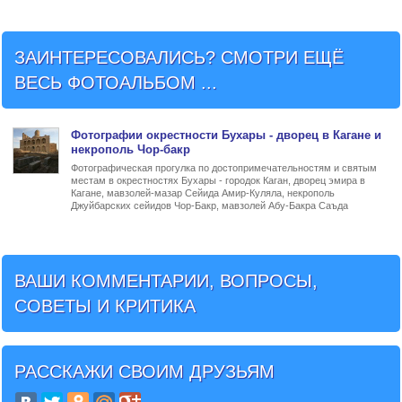
ЗАИНТЕРЕСОВАЛИСЬ? СМОТРИ ЕЩЁ
ВЕСЬ ФОТОАЛЬБОМ ...
Фото
графии
окрестности Бухары - дворец в Кагане и
некрополь Чор-бакр
Фотографическая прогулка по достопримечательностям и святым
местам в окрестностях Бухары - городок Каган, дворец эмира в
Кагане, мавзолей-мазар Сейида Амир-Куляла, некрополь
Джуйбарских сейидов Чор-Бакр, мавзолей Абу-Бакра Саъда
ВАШИ КОММЕНТАРИИ, ВОПРОСЫ,
СОВЕТЫ И КРИТИКА
РАССКАЖИ СВОИМ ДРУЗЬЯМ