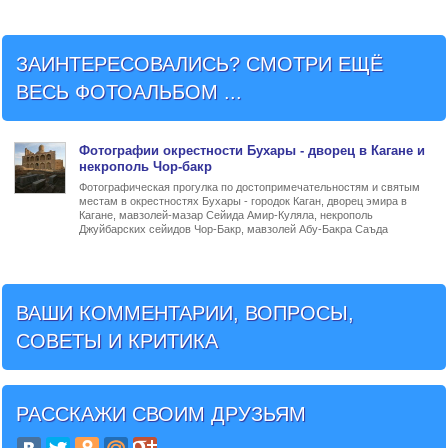
ЗАИНТЕРЕСОВАЛИСЬ? СМОТРИ ЕЩЁ
ВЕСЬ ФОТОАЛЬБОМ ...
Фото
графии
окрестности Бухары - дворец в Кагане и
некрополь Чор-бакр
Фотографическая прогулка по достопримечательностям и святым
местам в окрестностях Бухары - городок Каган, дворец эмира в
Кагане, мавзолей-мазар Сейида Амир-Куляла, некрополь
Джуйбарских сейидов Чор-Бакр, мавзолей Абу-Бакра Саъда
ВАШИ КОММЕНТАРИИ, ВОПРОСЫ,
СОВЕТЫ И КРИТИКА
РАССКАЖИ СВОИМ ДРУЗЬЯМ