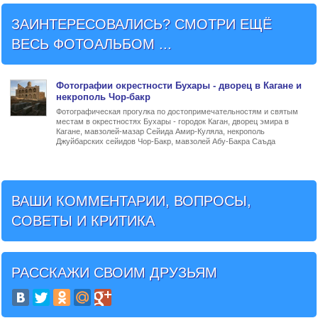
ЗАИНТЕРЕСОВАЛИСЬ? СМОТРИ ЕЩЁ
ВЕСЬ ФОТОАЛЬБОМ ...
Фото
графии
окрестности Бухары - дворец в Кагане и
некрополь Чор-бакр
Фотографическая прогулка по достопримечательностям и святым
местам в окрестностях Бухары - городок Каган, дворец эмира в
Кагане, мавзолей-мазар Сейида Амир-Куляла, некрополь
Джуйбарских сейидов Чор-Бакр, мавзолей Абу-Бакра Саъда
ВАШИ КОММЕНТАРИИ, ВОПРОСЫ,
СОВЕТЫ И КРИТИКА
РАССКАЖИ СВОИМ ДРУЗЬЯМ