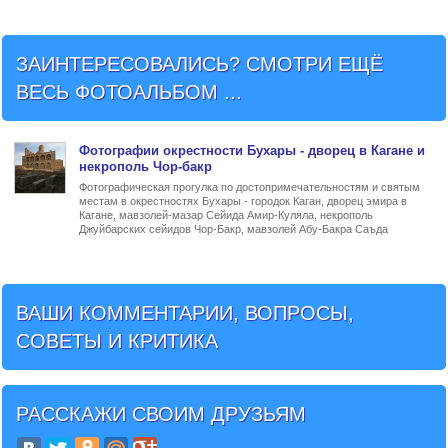
ЗАИНТЕРЕСОВАЛИСЬ? СМОТРИ ЕЩЁ
ВЕСЬ ФОТОАЛЬБОМ ...
Фото
графии
окрестности Бухары - дворец в Кагане и
некрополь Чор-бакр
Фотографическая прогулка по достопримечательностям и святым
местам в окрестностях Бухары - городок Каган, дворец эмира в
Кагане, мавзолей-мазар Сейида Амир-Куляла, некрополь
Джуйбарских сейидов Чор-Бакр, мавзолей Абу-Бакра Саъда
ВАШИ КОММЕНТАРИИ, ВОПРОСЫ,
СОВЕТЫ И КРИТИКА
РАССКАЖИ СВОИМ ДРУЗЬЯМ