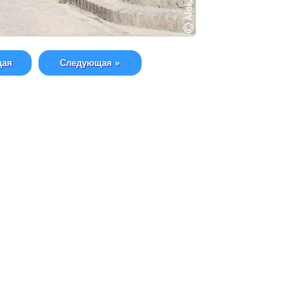
щая
Следующая »