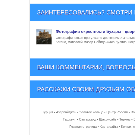
ЗАИНТЕРЕСОВАЛИСЬ? СМОТРИ Е
Фото
графии
окрестности Бухары - двор
Фотографическая прогулка по достопримечательнос
Кагане, мавзолей-мазар Сейида Амир-Куляла, нек
ВАШИ КОММЕНТАРИИ, ВОПРОСЫ
РАССКАЖИ СВОИМ ДРУЗЬЯМ
ОБ
Турция
•
Азербайджан
•
Золотое кольцо
•
Центр.Россия
•
Во
Ташкент
•
Самарканд
•
Шахрисабз
•
Термез
•
Главная страница
•
Карта сайта
•
Контакт