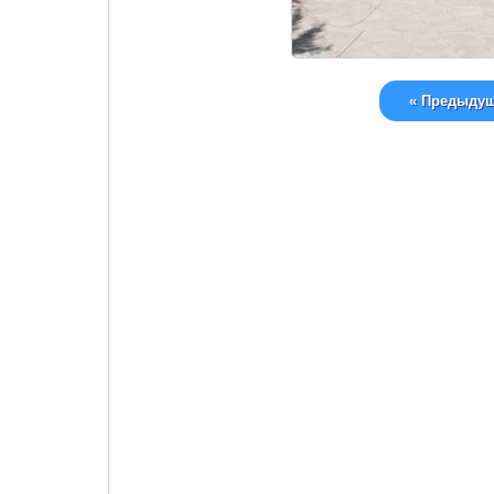
« Предыду