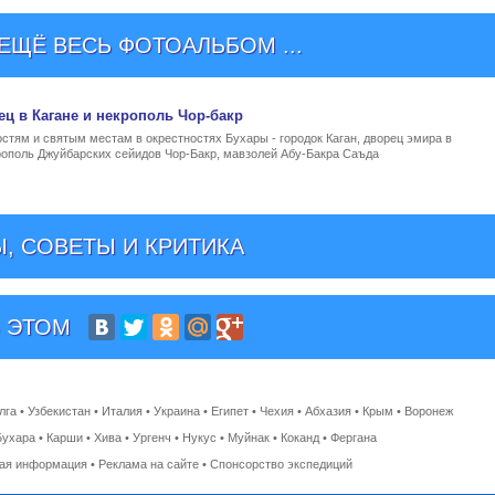
ЩЁ ВЕСЬ ФОТОАЛЬБОМ ...
ец в Кагане и некрополь Чор-бакр
тям и святым местам в окрестностях Бухары - городок Каган, дворец эмира в
рополь Джуйбарских сейидов Чор-Бакр, мавзолей Абу-Бакра Саъда
, СОВЕТЫ И КРИТИКА
 ЭТОМ
лга
•
Узбекистан
•
Италия
•
Украина
•
Египет
•
Чехия
•
Абхазия
•
Крым
•
Воронеж
Бухара
•
Карши
•
Хива
•
Ургенч
•
Нукус
•
Муйнак
•
Коканд
•
Фергана
ная информация
•
Реклама на сайте
•
Спонсорство экспедиций