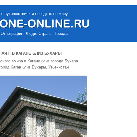
 о путешествиях и поездках по миру
 Этнография. Люди. Страны. Города.
АЯ II В КАГАНЕ БЛИЗ БУХАРЫ
ского эмира в Кагане близ города Бухара
город Каган близ Бухары, Узбекистан