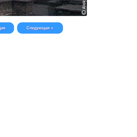
щая
Следующая »