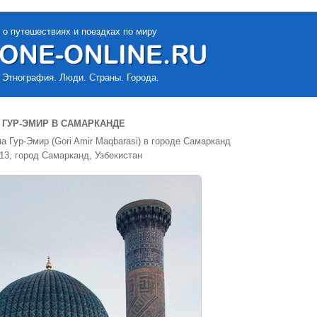
 о путешествиях и поездках по миру
 Этнография. Люди. Страны. Города.
 ГУР-ЭМИР В САМАРКАНДЕ
 Гур-Эмир (Gori Amir Maqbarasi) в городе Самарканд
13, город Самарканд, Узбекистан