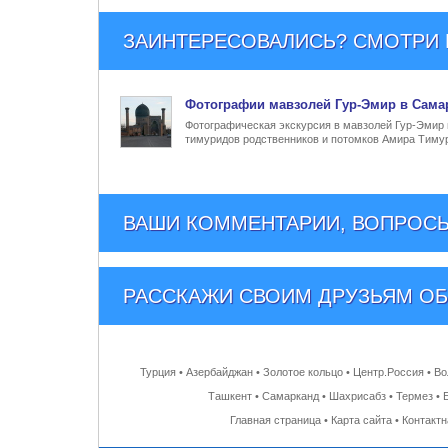
ЗАИНТЕРЕСОВАЛИСЬ? СМОТРИ Е
Фото
графии
мавзолей Гур-Эмир в Сама
Фотографическая экскурсия в мавзолей Гур-Эмир 
тимуридов родственников и потомков Амира Тимур
ВАШИ КОММЕНТАРИИ, ВОПРОСЫ
РАССКАЖИ СВОИМ ДРУЗЬЯМ
ОБ
Турция
•
Азербайджан
•
Золотое кольцо
•
Центр.Россия
•
Во
Ташкент
•
Самарканд
•
Шахрисабз
•
Термез
•
Главная страница
•
Карта сайта
•
Контакт