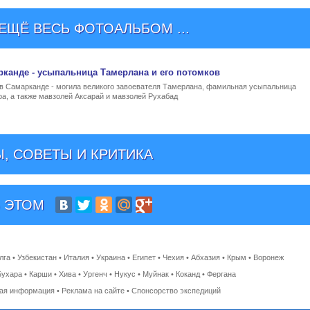
ЩЁ ВЕСЬ ФОТОАЛЬБОМ ...
рканде
- усыпальница Тамерлана и его потомков
в Самарканде - могила великого завоевателя Тамерлана, фамильная усыпальница
а, а также мавзолей Аксарай и мавзолей Рухабад
, СОВЕТЫ И КРИТИКА
 ЭТОМ
лга
•
Узбекистан
•
Италия
•
Украина
•
Египет
•
Чехия
•
Абхазия
•
Крым
•
Воронеж
Бухара
•
Карши
•
Хива
•
Ургенч
•
Нукус
•
Муйнак
•
Коканд
•
Фергана
ная информация
•
Реклама на сайте
•
Спонсорство экспедиций