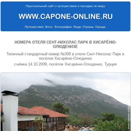
Персональный сайт о путешествиях и поездках по миру
Путешествия. Фото. Этнография. Люди. Страны. Города.
НОМЕРА ОТЕЛЯ СЕНТ-НИХОЛАС ПАРК В ХИСАРЁНЮ-
ОЛЮДЕНИЗЕ
Типичный стандартный номер №308 в отеле Сент-Нихолас Парк в
посёлке Хисарёню-Олюдениз
съёмка 14.10.2009, посёлок Хисарёню-Олюдениз, Турция