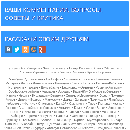
ВАШИ КОММЕНТАРИИ, ВОПРОСЫ,
СОВЕТЫ И КРИТИКА
РАССКАЖИ СВОИМ ДРУЗЬЯМ
Турция
•
Азербайджан
•
Золотое кольцо
•
Центр.Россия
•
Волга
•
Узбекистан
•
Италия
•
Украина
•
Египет
•
Чехия
•
Абхазия
•
Крым
•
Воронеж
Стамбул
•
Султанахмет
•
Св.София
•
Эминёню
•
Топкапы
•
Бейазит-Лалели
•
Аксарай
•
Фатих
•
Фенер-Балат
•
Йедикуле
•
Эйюп
•
Галата
•
Каракёй-Кабаташ
•
Истикляль
•
Таксим
•
Долмабахче
•
Бешикташ
•
Ортакёй
•
Румели-Хисары
•
Босфорские районы
•
Адалары
•
Ускюдар
•
Кадыкёй
•
Эгейское побережье
•
Измир
•
Чешме
•
Кушадасы
•
Бергама
•
Сельчук-Мериемана
•
Эфес
•
Приена
•
Милет
•
Дидим
•
Бодрум
•
Мармарис
•
Датча
•
Денизли
•
Памуккале
•
Ликийское
побережье
•
Фетхие
•
Олюдениз
•
Каякёй
•
Саклыкент
•
Тлос
•
Пынара
•
Ксанф
•
Летоон
•
Анатолийское побережье
•
Анталия
•
Кемер
•
Сиде
•
Белек
•
Аспендос
•
Перге
•
Олимпос
•
Фазелис
•
Мерсин
•
Тарсус
•
Каппадокия
•
Невшехир
•
Кайсери
•
Гёреме
•
Чавушин
•
Пашабаг
•
Зельве
•
Учхисар
•
Ортахисар
•
Деринкую
•
Каймаклы
•
Аванос
•
Гюльшехир
•
Юргюп
•
Мустафапаша
•
Ихлара
•
Соганлы
•
Аксарай
•
Нигде
•
Центральная Анатолия
•
Анкара
•
Афьонкарахисар
•
Конья
•
Бейшехир
•
Бурдур
•
Агласун-Сагалассос
•
Ыспарта
•
Эгридир
•
Сакарья
•