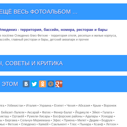
ЩЁ ВЕСЬ ФОТОАЛЬБОМ ...
 Олюдениз
- территория, бассейн, номера, ресторан и бары
 в посёлке Олюдениз близ Фетхие - территория отеля, ресепшн и жилые корпуса,
ссейн, главный ресторан и бары, детский аквапарк и прочее
, СОВЕТЫ И КРИТИКА
 ЭТОМ
лга
•
Узбекистан
•
Италия
•
Украина
•
Египет
•
Чехия
•
Абхазия
•
Крым
•
Воронеж
•
Бейазит-Лалели
•
Аксарай
•
Фатих
•
Фенер-Балат
•
Йедикуле
•
Эйюп
•
Галата
•
икташ
•
Ортакёй
•
Румели-Хисары
•
Босфорские районы
•
Адалары
•
Ускюдар
•
сы
•
Бергама
•
Сельчук-Мериемана
•
Эфес
•
Приена
•
Милет
•
Дидим
•
Бодрум
•
жье
•
Фетхие
•
Олюдениз
•
Каякёй
•
Саклыкент
•
Тлос
•
Пынара
•
Ксанф
•
Летоон
•