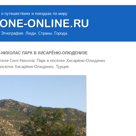
 о путешествиях и поездках по миру
 Этнография. Люди. Страны. Города.
Т-НИХОЛАС ПАРК В ХИСАРЁНЮ-ОЛЮДЕНИЗЕ
 отеле Сент-Нихолас Парк в посёлке Хисарёню-Олюдениз
 посёлок Хисарёню-Олюдениз, Турция