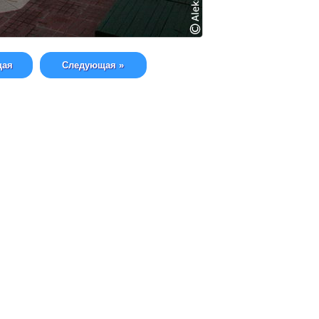
щая
Следующая »