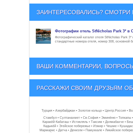
ЗАИНТЕРЕСОВАЛИСЬ? СМОТРИ Е
Фото
графии
отель StNicholas Park 3* в
Фотографический каталог отеля StNicholas Park 3*
стандартные номера отеля, номер 308, основной ба
ВАШИ КОММЕНТАРИИ, ВОПРОСЫ
РАССКАЖИ СВОИМ ДРУЗЬЯМ
ОБ
Турция
•
Азербайджан
•
Золотое кольцо
•
Центр.Россия
•
Во
Стамбул
•
Султанахмет
•
Св.София
•
Эминёню
•
Топкапы
Каракёй-Кабаташ
•
Истикляль
•
Таксим
•
Долмабахче
•
Беш
Кадыкёй
•
Эгейское побережье
•
Измир
•
Чешме
•
Кушада
Мармарис
•
Датча
•
Денизли
•
Памуккале
•
Ликийское побере