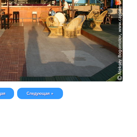
щая
Следующая »