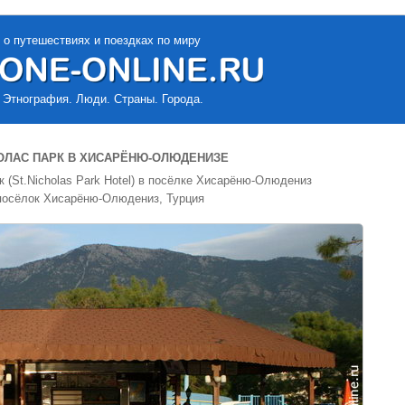
 о путешествиях и поездках по миру
 Этнография. Люди. Страны. Города.
ОЛАС ПАРК В ХИСАРЁНЮ-ОЛЮДЕНИЗЕ
 (St.Nicholas Park Hotel) в посёлке Хисарёню-Олюдениз
 посёлок Хисарёню-Олюдениз, Турция