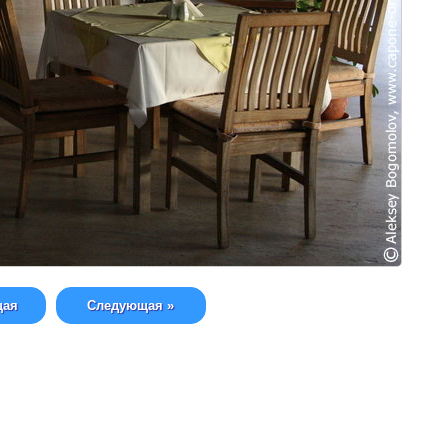
щая
Следующая »