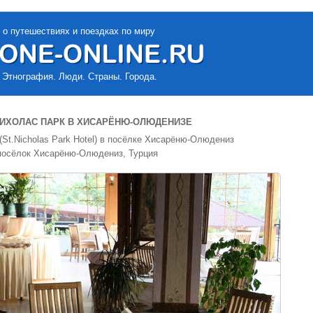
 о путешествиях и поездках по миру
 Этнография. Люди. Страны. Города.
НИХОЛАС ПАРК В ХИСАРЁНЮ-ОЛЮДЕНИЗЕ
(St.Nicholas Park Hotel) в посёлке Хисарёню-Олюдениз
 посёлок Хисарёню-Олюдениз, Турция