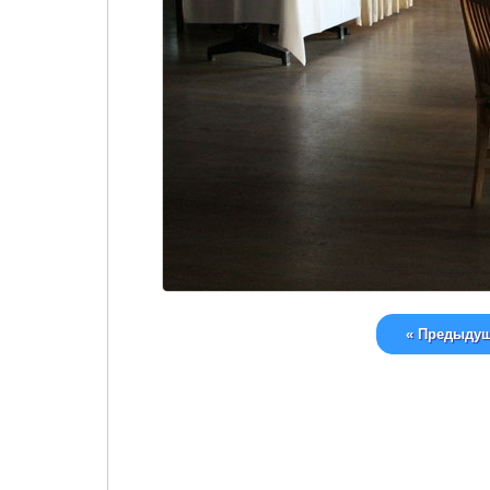
« Предыду