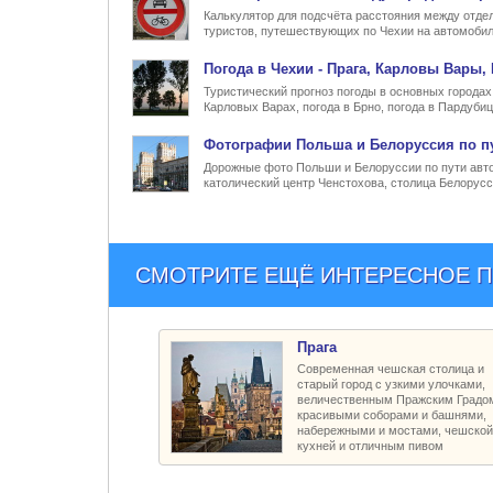
Калькулятор для подсчёта расстояния между отде
туристов, путешествующих по Чехии на автомобил
Погода в Чехии
- Прага, Карловы Вары, 
Туристический прогноз погоды в основных городах 
Карловых Варах, погода в Брно, погода в Пардубиц
Фото
графии
Польша и Белоруссия
по п
Дорожные фото Польши и Белоруссии по пути автоб
католический центр Ченстохова, столица Белорусс
СМОТРИТЕ ЕЩЁ ИНТЕРЕСНОЕ 
Прага
Современная чешская столица и
старый город с узкими улочками,
величественным Пражским Градо
красивыми соборами и башнями,
набережными и мостами, чешской
кухней и отличным пивом