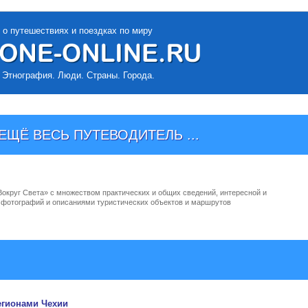
 о путешествиях и поездках по миру
 Этнография. Люди. Страны. Города.
ЩЁ ВЕСЬ ПУТЕВОДИТЕЛЬ ...
Вокруг Света» с множеством практических и общих сведений, интересной и
, фотографий и описаниями туристических объектов и маршрутов
егионами
Чехии