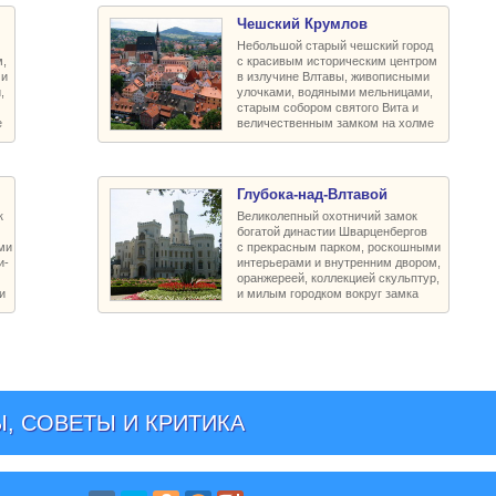
Чешский Крумлов
Небольшой старый чешский город
,
с красивым историческим центром
 и
в излучине Влтавы, живописными
,
улочками, водяными мельницами,
старым собором святого Вита и
е
величественным замком на холме
Глубока-над-Влтавой
к
Великолепный охотничий замок
богатой династии Шварценбергов
ми
с прекрасным парком, роскошными
и-
интерьерами и внутренним двором,
оранжереей, коллекцией скульптур,
и
и милым городком вокруг замка
, СОВЕТЫ И КРИТИКА