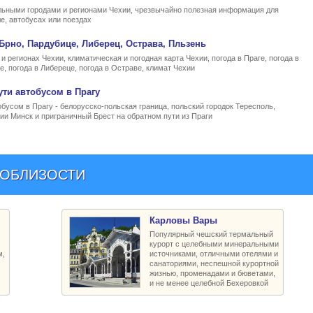
льными городами и регионами Чехии, чрезвычайно полезная информация для
е, автобусах или поездах
Брно, Пардубице, Либерец, Острава, Пльзень
и регионах Чехии, климатическая и погодная карта Чехии, погода в Праге, погода в
е, погода в Либереце, погода в Остраве, климат Чехии
ути автобусом в Прагу
усом в Прагу - белорусско-польская граница, польский городок Тересполь,
ии Минск и приграничный Брест на обратном пути из Праги
ПОБЛИЗОСТИ
Карловы Вары
Популярный чешский термальный
курорт с целебными минеральными
м,
источниками, отличными отелями и
санаториями, неспешной курортной
жизнью, променадами и бюветами,
и не менее целебной Бехеровкой