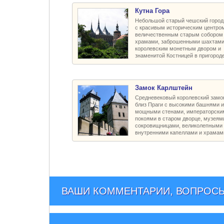
Кутна Гора
Небольшой старый чешский город
с красивым историческим центром
величественным старым собором
храмами, заброшенными шахтами
королевским монетным двором и
знаменитой Костницей в пригород
Замок Карлштейн
Средневековый королевский замо
близ Праги с высокими башнями и
мощными стенами, императорски
покоями в старом дворце, музеям
сокровищницами, великолепными
внутренними капеллами и храмам
ВАШИ КОММЕНТАРИИ, ВОПРОСЫ