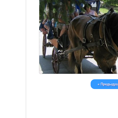
« Предыду