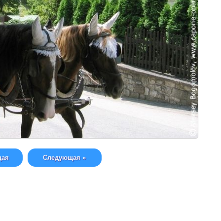
щая
Следующая »