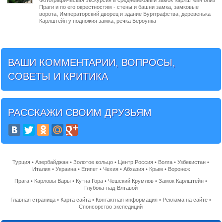
Фотографическая экскурсия в средневековый замок Карлштейн близ
Праги и по его окрестностям - стены и башни замка, замковые
ворота, Императорский дворец и здание Бургграфства, деревенька
Карлштейн у подножия замка, речка Бероунка
ВАШИ КОММЕНТАРИИ, ВОПРОСЫ,
СОВЕТЫ И КРИТИКА
РАССКАЖИ СВОИМ ДРУЗЬЯМ
Турция
•
Азербайджан
•
Золотое кольцо
•
Центр.Россия
•
Волга
•
Узбекистан
•
Италия
•
Украина
•
Египет
•
Чехия
•
Абхазия
•
Крым
•
Воронеж
Прага
•
Карловы Вары
•
Кутна Гора
•
Чешский Крумлов
•
Замок Карлштейн
•
Глубока-над-Влтавой
Главная страница
•
Карта сайта
•
Контактная информация
•
Реклама на сайте
•
Спонсорство экспедиций