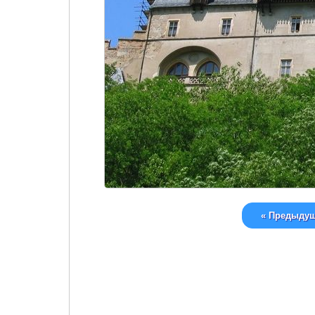
« Предыду