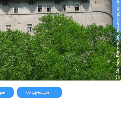
щая
Следующая »