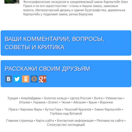
Фотографическая экскурсия в средневековый замок Карлштейн близ
Праги и по его окрестностям - стены и башни замка, замковые
ворота, Императорский дворец и здание Бургграфства, деревенька
Карлштейн у подножия замка, речка Бероунка
ВАШИ КОММЕНТАРИИ, ВОПРОСЫ,
СОВЕТЫ И КРИТИКА
РАССКАЖИ СВОИМ ДРУЗЬЯМ
Турция
•
Азербайджан
•
Золотое кольцо
•
Центр.Россия
•
Волга
•
Узбекистан
•
Италия
•
Украина
•
Египет
•
Чехия
•
Абхазия
•
Крым
•
Воронеж
Прага
•
Карловы Вары
•
Кутна Гора
•
Чешский Крумлов
•
Замок Карлштейн
•
Глубока-над-Влтавой
Главная страница
•
Карта сайта
•
Контактная информация
•
Реклама на сайте
•
Спонсорство экспедиций