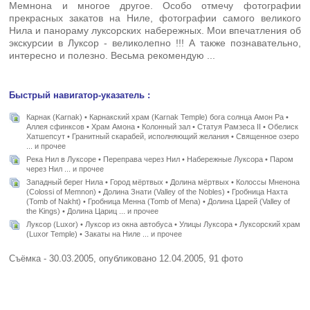
Мемнона и многое другое. Особо отмечу фотографии
прекрасных закатов на Ниле, фотографии самого великого
Нила и панораму луксорских набережных. Мои впечатления об
экскурсии в Луксор - великолепно !!! А также познавательно,
интересно и полезно. Весьма рекомендую ...
Быстрый навигатор-указатель :
Карнак (Karnak) • Карнакский храм (Karnak Temple) бога солнца Амон Ра •
Аллея сфинксов • Храм Амона • Колонный зал • Статуя Рамзеса II • Обелиск
Хатшепсут • Гранитный скарабей, исполняющий желания • Священное озеро
... и прочее
Река Нил в Луксоре • Переправа через Нил • Набережные Луксора • Паром
через Нил ... и прочее
Западный берег Нила • Город мёртвых • Долина мёртвых • Колоссы Мненона
(Colossi of Memnon) • Долина Знати (Valley of the Nobles) • Гробница Нахта
(Tomb of Nakht) • Гробница Менна (Tomb of Mena) • Долина Царей (Valley of
the Kings) • Долина Цариц ... и прочее
Луксор (Luxor) • Луксор из окна автобуса • Улицы Луксора • Луксорский храм
(Luxor Temple) • Закаты на Ниле ... и прочее
Съёмка - 30.03.2005, опубликовано 12.04.2005, 91 фото