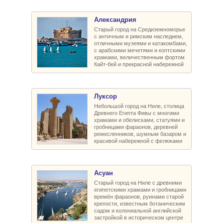
Александрия
Старый город на Средиземноморье
с античным и римским наследием,
отличными музеями и катакомбами,
с арабскими мечетями и коптскими
храмами, величественным фортом
Кайт-бей и прекрасной набережной
Луксор
Небольшой город на Ниле, столица
Древнего Египта Фивы с многими
храмами и обелисками, статуями и
гробницами фараонов, деревней
ремесленников, шумным базаром и
красивой набережной с фелюками
Асуан
Старый город на Ниле с древними
египетскими храмами и гробницами
времён фараонов, руинами старой
крепости, известным ботаническим
садом и колониальной английской
застройкой в историческом центре