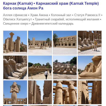
Карнак (Karnak) • Карнакский храм (Karnak Temple)
бога солнца Амон Ра
Аллея сфинксов • Храм Амона • Колонный зал • Статуя Рамзеса II •
Обелиск Хатшепсут • Гранитный скарабей, исполняющий желания •
Священное озеро • Древнеегипетский календарь