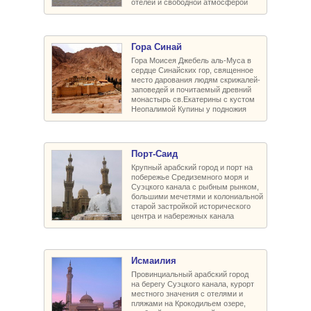
отелей и свободной атмосферой
Гора Синай
Гора Моисея Джебель аль-Муса в
сердце Синайских гор, священное
место дарования людям скрижалей-
заповедей и почитаемый древний
монастырь св.Екатерины с кустом
Неопалимой Купины у подножия
Порт-Саид
Крупный арабский город и порт на
побережье Средиземного моря и
Суэцкого канала с рыбным рынком,
большими мечетями и колониальной
старой застройкой исторического
центра и набережных канала
Исмаилия
Провинциальный арабский город
на берегу Суэцкого канала, курорт
местного значения с отелями и
пляжами на Крокодильем озере,