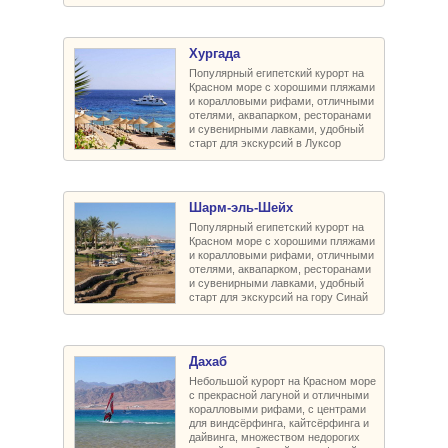
Хургада
Популярный египетский курорт на
Красном море с хорошими пляжами
и коралловыми рифами, отличными
отелями, аквапарком, ресторанами
и сувенирными лавками, удобный
старт для экскурсий в Луксор
Шарм-эль-Шейх
Популярный египетский курорт на
Красном море с хорошими пляжами
и коралловыми рифами, отличными
отелями, аквапарком, ресторанами
и сувенирными лавками, удобный
старт для экскурсий на гору Синай
Дахаб
Небольшой курорт на Красном море
с прекрасной лагуной и отличными
коралловыми рифами, с центрами
для виндсёрфинга, кайтсёрфинга и
дайвинга, множеством недорогих