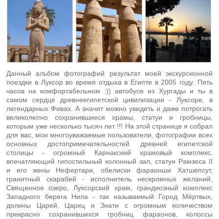
Данный альбом фотографий результат моей экскурсионной
поездки в Луксор во время отдыха в Египте в 2005 году. Пять
часов на комфортабельном :)) автобусе из Хургады и ты в
самом сердце древнеегипетской цивилизации - Луксоре, в
легендарных Фивах. А значит можно увидеть и даже потрогать
великолепно сохранившиеся храмы, статуи и гробницы,
которым уже несколько тысяч лет !!! На этой странице я собрал
для вас, мои многоуважаемые пользователи, фотографии всех
основных достопримечательностей древней египетской
столицы - огромный Карнакский храмовый комплекс,
впечатляющий гипостильный колонный зал, статуи Рамзеса II
и его жены Нефертари, обелиски фараонши Хатшепсут,
гранитный скарабей - исполнитель нескромных желаний,
Священное озеро, Луксорский храм, грандиозный комплекс
Западного берега Нила - так называемый Город Мёртвых,
долины Царей, Цариц и Знати с огромным количеством
прекрасно сохранившихся гробниц фараонов, колоссы