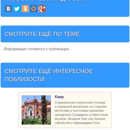
СМОТРИТЕ ЕЩЁ ПО ТЕМЕ
Информация готовится к публикации...
СМОТРИТЕ ЕЩЁ ИНТЕРЕСНОЕ
ПОБЛИЗОСТИ
Каир
Современная египетская столица
и огромный мегаполис со старыми
мечетями и коптскими церквями,
цитаделью Саладдина и известным
музеем, базаром Хан-эль-Халили,
сфинксом и пирамидами Гизы